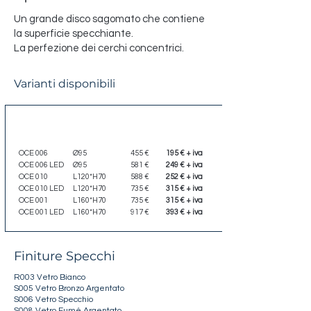
Un grande disco sagomato che contiene
la superficie specchiante.
La perfezione dei cerchi concentrici.
Varianti disponibili
Codice
Dimensione
Listino
Scontato
OCE 006
Ø95
455 €
195 € + iva
OCE 006 LED
Ø95
581 €
249 € + iva
OCE 010
L120*H70
588 €
252 € + iva
OCE 010 LED
L120*H70
735 €
315 € + iva
OCE 001
L160*H70
735 €
315 € + iva
OCE 001 LED
L160*H70
917 €
393 € + iva
Finiture Specchi
R003 Vetro Bianco
S005 Vetro Bronzo Argentato
S006 Vetro Specchio
S008 Vetro Fumé Argentato