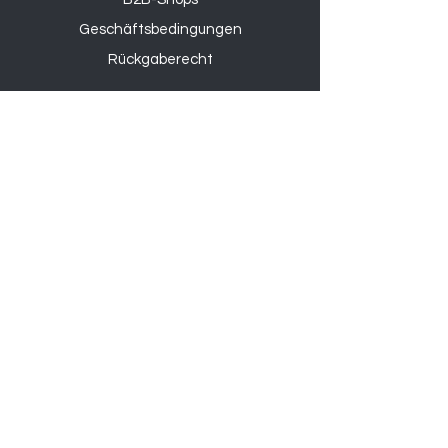
Geschäftsbedingungen
Rückgaberecht
Produkte
Outdoor & Garten
Verwaltungssitz
: Via Rampognana, 1
42020 San Polo d’Enza (RE), Italy
eingetragener Sitz:
Via Larga 2, Milano, MI