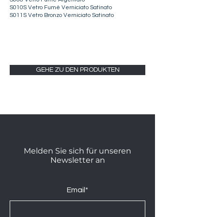
S010S Vetro Fumé Verniciato Satinato
S011S Vetro Bronzo Verniciato Satinato
GEHE ZU DEN PRODUKTEN
Melden Sie sich für unseren
Newsletter an
Email*