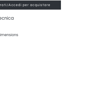
rati/Accedi per acquistare
ecnica
dimensions