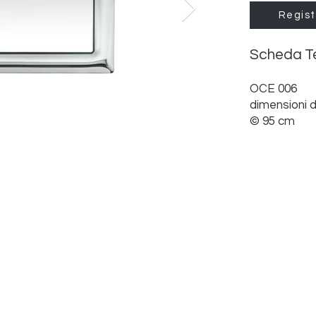
Regist
Scheda T
OCE 006
dimensioni 
© 95 cm