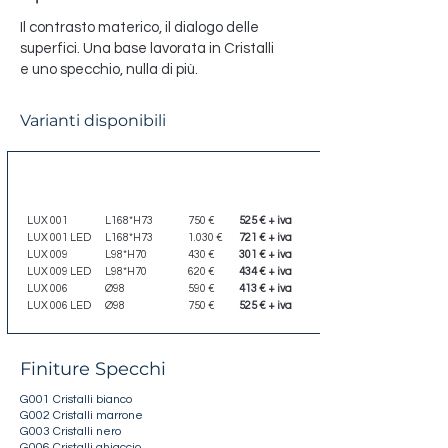
Il contrasto materico, il dialogo delle
superfici. Una base lavorata in Cristalli
e uno specchio, nulla di più.
Varianti disponibili
Codice
Dimensione
Listino
Scontato
LUX 001
L168*H73
750 €
525 € + iva
LUX 001 LED
L168*H73
1.030 €
721 € + iva
LUX 009
L98*H70
430 €
301 € + iva
LUX 009 LED
L98*H70
620 €
434 € + iva
LUX 006
Ø98
590 €
413 € + iva
LUX 006 LED
Ø98
750 €
525 € + iva
Finiture Specchi
G001 Cristalli bianco
G002 Cristalli marrone
G003 Cristalli nero
G006 Cristalli ghiaccio