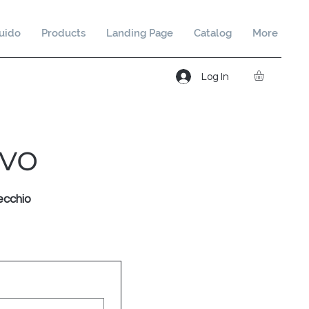
uido
Products
Landing Page
Catalog
More
Log In
ivo
ecchio