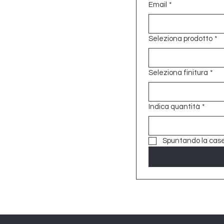
Email
*
Seleziona prodotto
*
Seleziona finitura
*
Indica quantità
*
Spuntando la casell