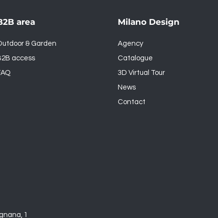
B2B area
Milano Design
Outdoor & Garden
Agency
B2B access
Catalogue
FAQ
3D Virtual Tour
News
Contact
gnana, 1