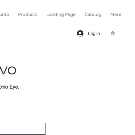
uido
Products
Landing Page
Catalog
More
Log In
ivo
hio Eye
.