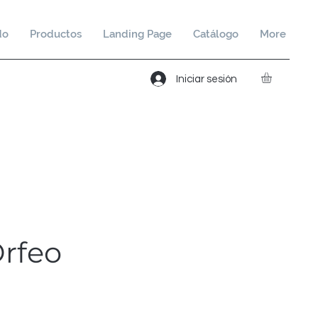
do
Productos
Landing Page
Catálogo
More
Iniciar sesión
rfeo