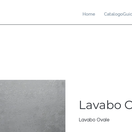
Home
CatalogoGui
Orfeo
Lavabo O
Lavabo Ovale