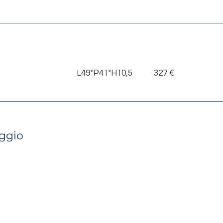
Dimensione
Listino
L49*P41*H10,5
327 €
oggio