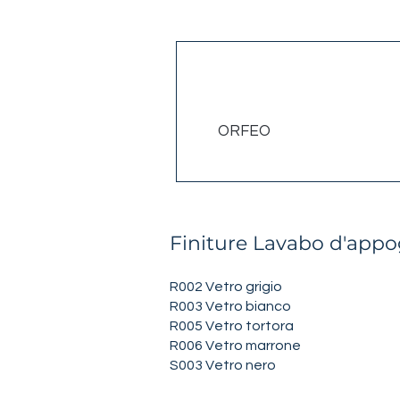
Codice
ORFEO
Finiture Lavabo d'app
R002 Vetro grigio
R003 Vetro bianco
R005 Vetro tortora
R006 Vetro marrone
S003 Vetro nero