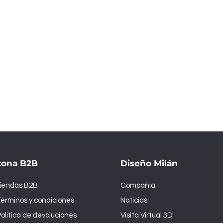
zona B2B
Diseño Milán
tiendas B2B
Compañía
érminos y condiciones
Noticias
olítica de devoluciones
Visita Virtual 3D