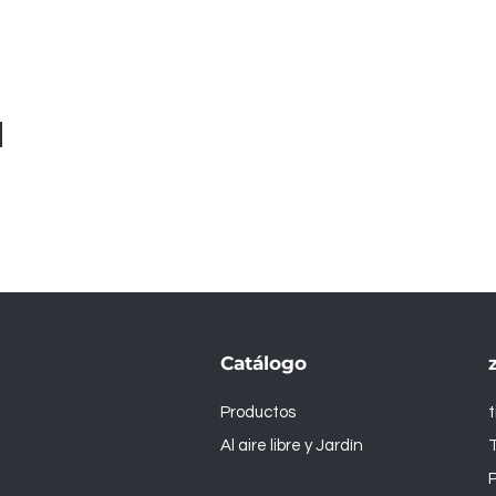
Catálogo
Productos
Al aire libre y Jardín
T
P