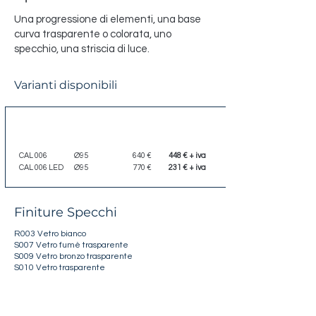
Una progressione di elementi, una base
curva trasparente o colorata, uno
specchio, una striscia di luce.
Varianti disponibili
Codice
Dimensione
Listino
Scontato
CAL 006
Ø95
640 €
448 € + iva
CAL 006 LED
Ø95
770 €
231 € + iva
Finiture Specchi
R003 Vetro bianco
S007 Vetro fumè trasparente
S009 Vetro bronzo trasparente
S010 Vetro trasparente