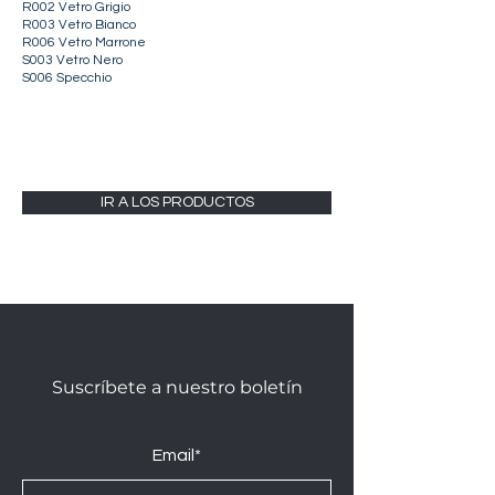
R002 Vetro Grigio
R003 Vetro Bianco
R006 Vetro Marrone
S003 Vetro Nero
S006 Specchio
IR A LOS PRODUCTOS
Suscríbete a nuestro boletín
Email*