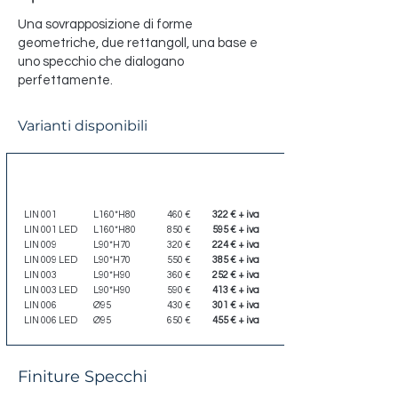
Una sovrapposizione di forme
geometriche, due rettangoll, una base e
uno specchio che dialogano
perfettamente.
Varianti disponibili
Codice
Dimensione
Listino
Scontato
LIN 001
L160*H80
460 €
322 € + iva
LIN 001 LED
L160*H80
850 €
595 € + iva
LIN 009
L90*H70
320 €
224 € + iva
LIN 009 LED
L90*H70
550 €
385 € + iva
LIN 003
L90*H90
360 €
252 € + iva
LIN 003 LED
L90*H90
590 €
413 € + iva
LIN 006
Ø95
430 €
301 € + iva
LIN 006 LED
Ø95
650 €
455 € + iva
Finiture Specchi