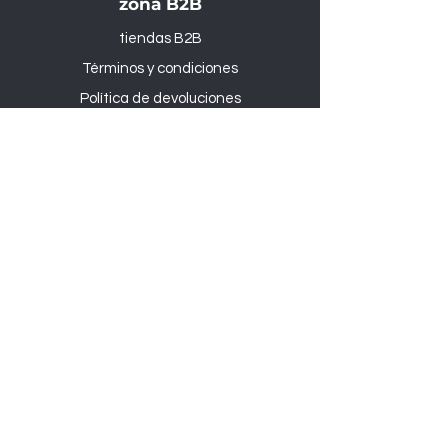
zona B2B
tiendas B2B
Términos y condiciones
Política de devoluciones
Productos
Al aire libre y Jardín
Sede administrativa
:
Via Rampognana, 1
42020 San Polo d'Enza (RE), Italia