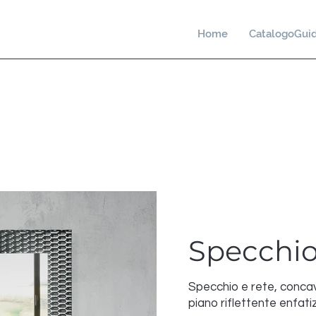
Home
CatalogoGui
Nettuno
Specchio
Specchio e rete, concavi
piano riflettente enfati