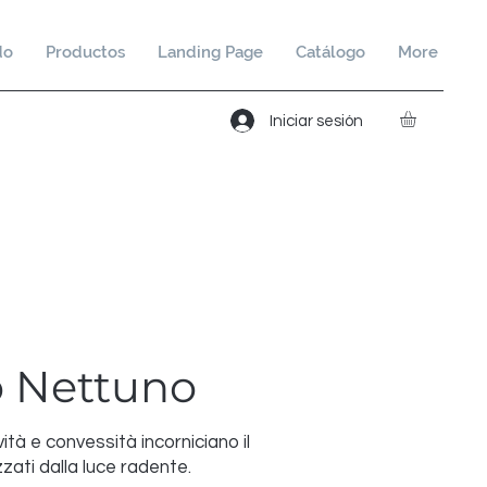
do
Productos
Landing Page
Catálogo
More
Iniciar sesión
 Nettuno
tà e convessità incorniciano il
zzati dalla luce radente.