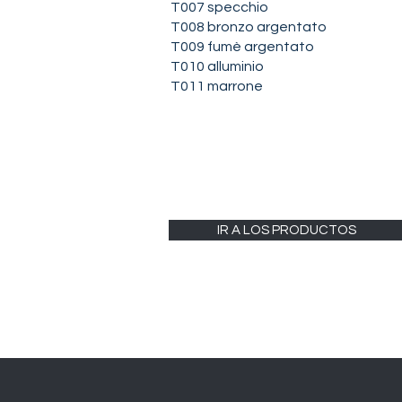
T007 specchio
T008 bronzo argentato
T009 fumè argentato
T010 alluminio
T011 marrone
IR A LOS PRODUCTOS