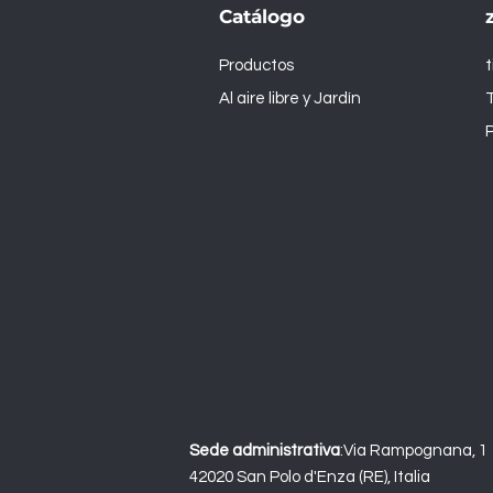
Catálogo
Productos
Al aire libre y Jardín
T
P
Sede administrativa
:
Via Rampognana, 1
42020 San Polo d'Enza (RE), Italia