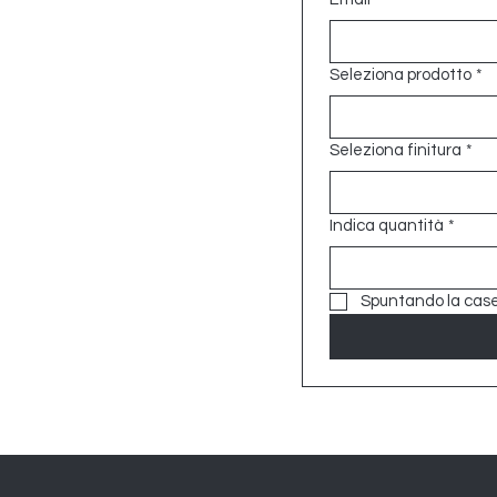
Seleziona prodotto
*
Seleziona finitura
*
Indica quantità
*
Spuntando la casell