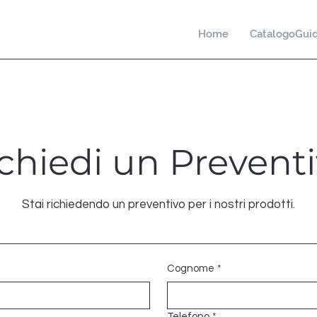
Home
CatalogoGui
chiedi un Prevent
Stai richiedendo un preventivo per i nostri prodotti.
Cognome
*
Telefono
*