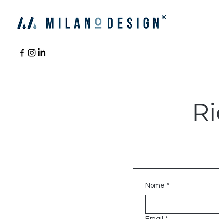
Ri
Nome
*
Email
*