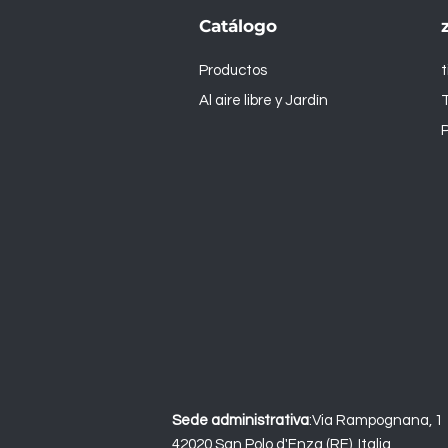
Catálogo
Productos
Al aire libre y Jardín
T
P
Sede administrativa
:
Via Rampognana, 1
42020 San Polo d'Enza (RE), Italia