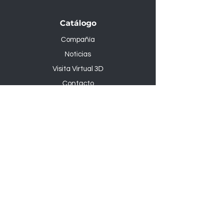
Catálogo
Compañía
Noticias
Visita Virtual 3D
Contacto
zona B2B
tiendas B2B
Términos y condiciones
Política de devoluciones