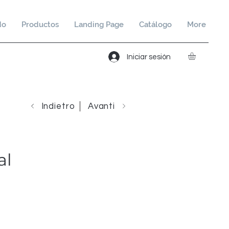
do
Productos
Landing Page
Catálogo
More
Iniciar sesión
Indietro
Avanti
al