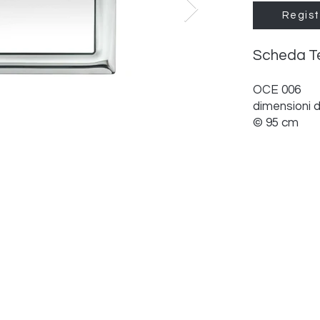
Regist
Scheda T
OCE 006
dimensioni 
© 95 cm