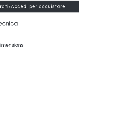
rati/Accedi per acquistare
ecnica
dimensions