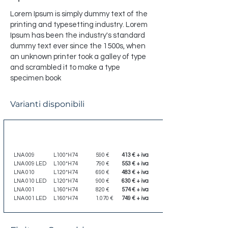
Lorem Ipsum is simply dummy text of the
printing and typesetting industry. Lorem
Ipsum has been the industry's standard
dummy text ever since the 1500s, when
an unknown printer took a galley of type
and scrambled it to make a type
specimen book
Varianti disponibili
Codice
Dimensione
Listino
Scontato
LNA 009
L100*H74
590 €
413 € + iva
LNA 009 LED
L100*H74
790 €
553 € + iva
LNA 010
L120*H74
690 €
483 € + iva
LNA 010 LED
L120*H74
900 €
630 € + iva
LNA 001
L160*H74
820 €
574 € + iva
LNA 001 LED
L160*H74
1.070 €
749 € + iva