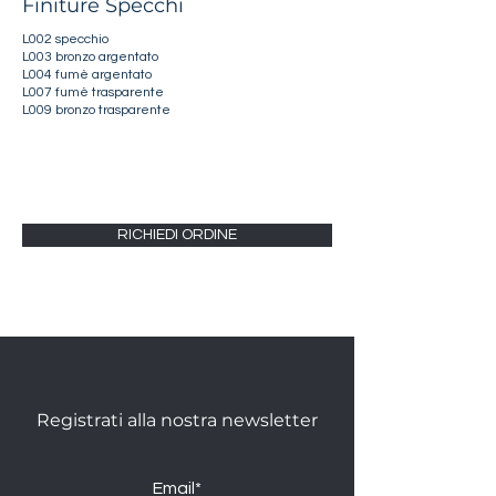
Finiture Specchi
L002 specchio
L003 bronzo argentato
L004 fumè argentato
L007 fumè trasparente
L009 bronzo trasparente
RICHIEDI ORDINE
Registrati alla nostra newsletter
Email*