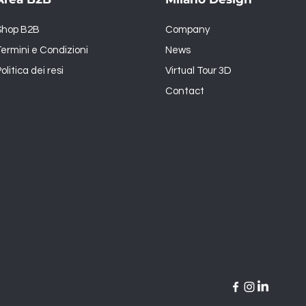
Shop B2B
Company
ermini e Condizioni
News
olitica dei resi
Virtual Tour 3D
Contact
1