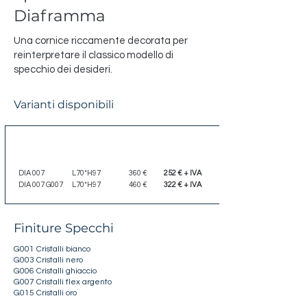
Diaframma
Una cornice riccamente decorata per
reinterpretare il classico modello di
specchio dei desideri.
Varianti disponibili
Codice
Dimensione
Listino
Scontato
DIA 007
L70*H97
360 €
252 € + IVA
DIA 007 G007
L70*H97
460 €
322 € + IVA
Finiture Specchi
G001 Cristalli bianco
G003 Cristalli nero
G006 Cristalli ghiaccio
G007 Cristalli flex argento
G015 Cristalli oro