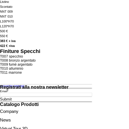
Listino
Scontato
NNT 009
NNT 010
L100*H70
L120*H70
500 €
550 €
383 € + iva
422 € +iva
Finiture Specchi
T007 specchio
T008 bronzo argentato
T009 fumè argentato
T010 alluminio
T011 marrone
RICHIEDI ORDINE
Registrati alla nostra newsletter
Email*
Submit
Catalogo Prodotti
Company
News
Virtual Tour 3D