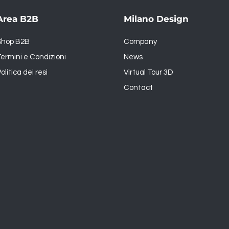
Area B2B
Milano Design
Shop B2B
Company
ermini e Condizioni
News
olitica dei resi
Virtual Tour 3D
Contact
1