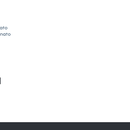
nato
inato