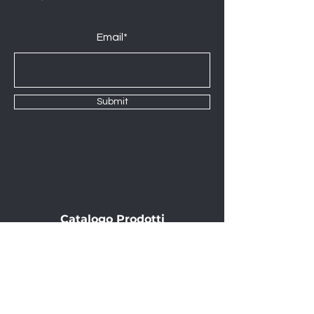
Email*
Submit
Catalogo Prodotti
Company
News
Virtual Tour 3D
Contact