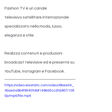
Fashion TV è un canale 
televisivo satellitare internazionale 
specializzato nella moda, lusso, 
eleganza e stile.
Realizza contenuti e produzioni 
broadcast televisive ed è presente su 
YouTube, Instagram e Facebook.
https://video.wixstatic.com/video/6bee04_
3bae0a9b4f954054bf1496d5cc2fdd67/108
0p/mp4/file.mp4