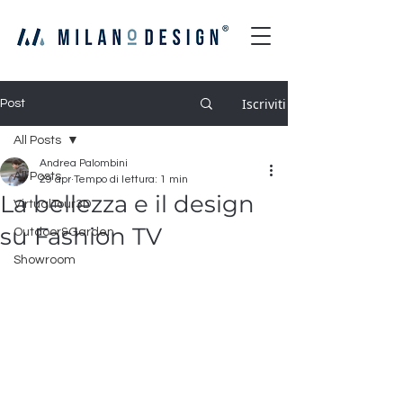
Iscriviti
Post
All Posts
Andrea Palombini
All Posts
29 apr
Tempo di lettura: 1 min
La bellezza e il design
VirtualTour3D
su Fashion TV
Outdoor&Garden
Showroom