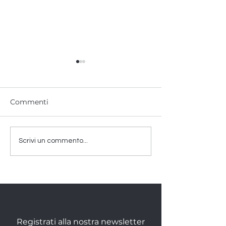
Commenti
China International
Visita lo show
Scrivi un commento...
Import Expo 2021
3D
Registrati alla nostra newsletter