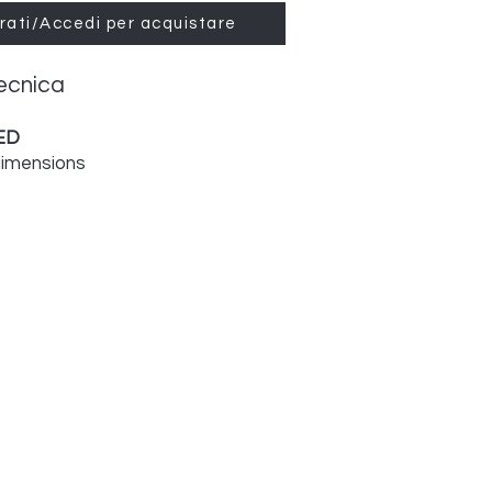
rati/Accedi per acquistare
ecnica
ED
dimensions