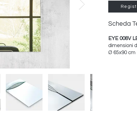
Regist
Scheda T
EYE 008V L
dimensioni 
Ø 65x90 cm